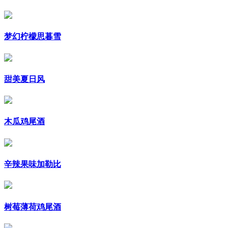
梦幻柠檬思暮雪
甜美夏日风
木瓜鸡尾酒
辛辣果味加勒比
树莓薄荷鸡尾酒