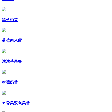
黑莓奶昔
蓝莓西米露
浓浓芒果杯
树莓奶昔
奇异果双色果昔