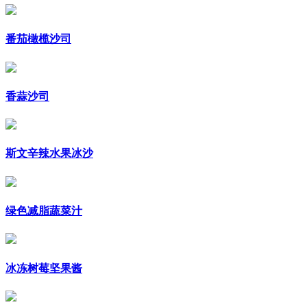
番茄橄榄沙司
香蒜沙司
斯文辛辣水果冰沙
绿色减脂蔬菜汁
冰冻树莓坚果酱