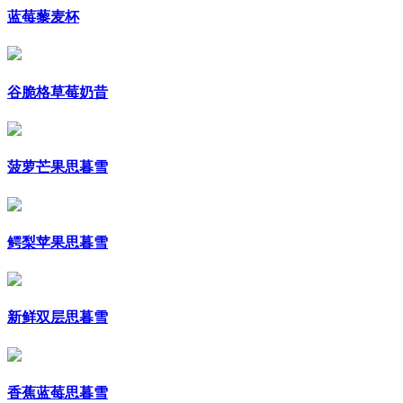
蓝莓藜麦杯
谷脆格草莓奶昔
菠萝芒果思暮雪
鳄梨苹果思暮雪
新鲜双层思暮雪
香蕉蓝莓思暮雪