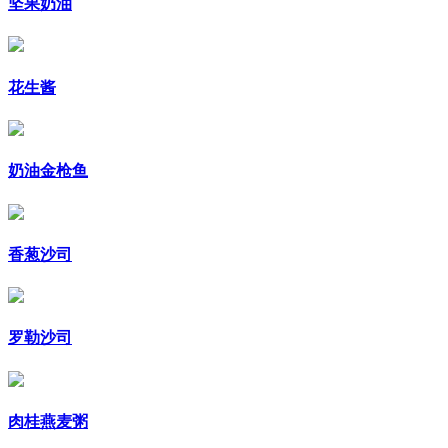
坚果奶油
花生酱
奶油金枪鱼
香葱沙司
罗勒沙司
肉桂燕麦粥