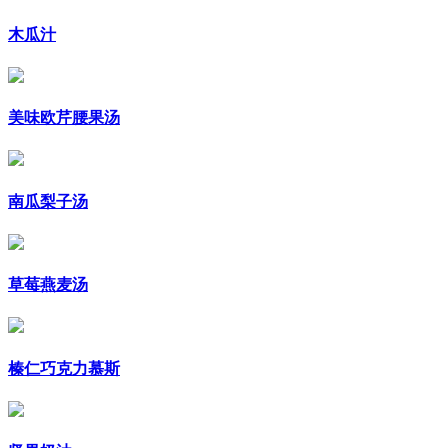
木瓜汁
美味欧芹腰果汤
南瓜梨子汤
草莓燕麦汤
榛仁巧克力慕斯