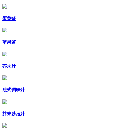
蛋黄酱
苹果酱
芥末汁
法式调味汁
芥末沙拉汁