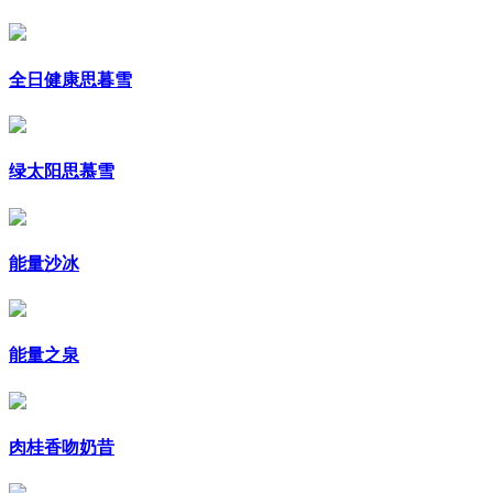
全日健康思暮雪
绿太阳思慕雪
能量沙冰
能量之泉
肉桂香吻奶昔