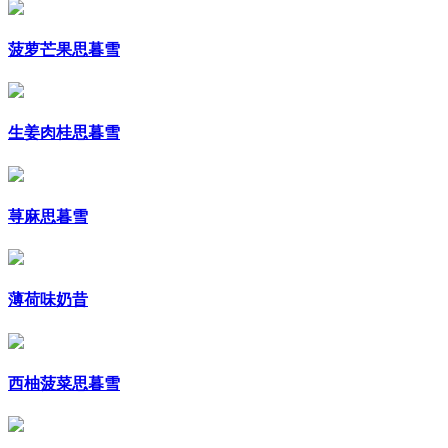
菠萝芒果思暮雪
生姜肉桂思暮雪
荨麻思暮雪
薄荷味奶昔
西柚菠菜思暮雪