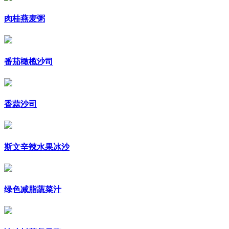
肉桂燕麦粥
番茄橄榄沙司
香蒜沙司
斯文辛辣水果冰沙
绿色减脂蔬菜汁