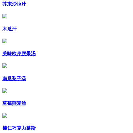
芥末沙拉汁
木瓜汁
美味欧芹腰果汤
南瓜梨子汤
草莓燕麦汤
榛仁巧克力慕斯