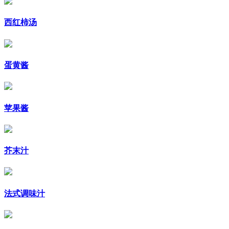
西红柿汤
蛋黄酱
苹果酱
芥末汁
法式调味汁