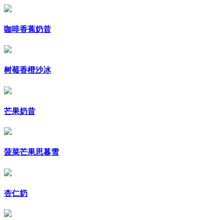
咖啡香蕉奶昔
树莓香橙沙冰
芒果奶昔
菠菜芒果思暮雪
杏仁奶