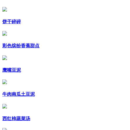
饼干碎碎
彩色缤纷香蕉甜点
鹰嘴豆泥
牛肉南瓜土豆泥
西红柿蔬菜汤