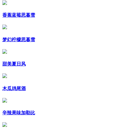
香蕉蓝莓思暮雪
梦幻柠檬思暮雪
甜美夏日风
木瓜鸡尾酒
辛辣果味加勒比