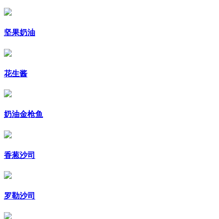
坚果奶油
花生酱
奶油金枪鱼
香葱沙司
罗勒沙司