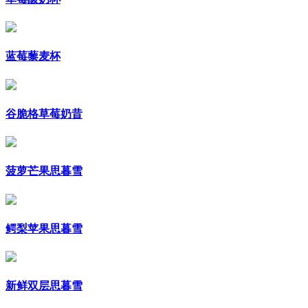
蓝莓藜麦杯
谷脆格草莓奶昔
菠萝芒果思暮雪
鳄梨苹果思暮雪
新鲜双层思暮雪