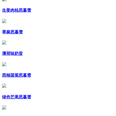
生姜肉桂思暮雪
荨麻思暮雪
薄荷味奶昔
西柚菠菜思暮雪
绿色芒果思暮雪