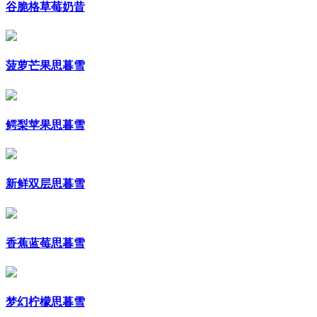
谷脆格草莓奶昔
菠萝芒果思暮雪
鳄梨苹果思暮雪
新鲜双层思暮雪
香蕉蓝莓思暮雪
梦幻柠檬思暮雪