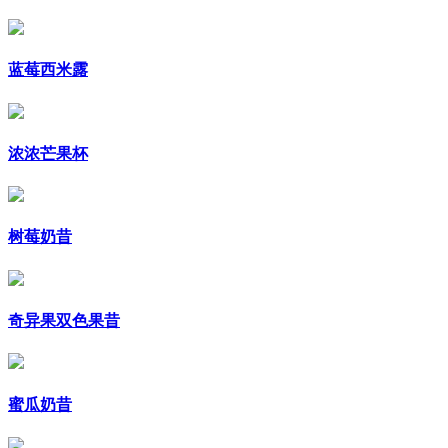
蓝莓西米露
浓浓芒果杯
树莓奶昔
奇异果双色果昔
蜜瓜奶昔