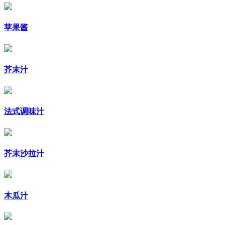
苹果酱
芥末汁
法式调味汁
芥末沙拉汁
木瓜汁