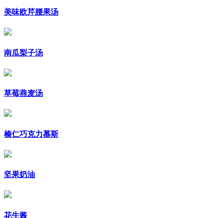
美味欧芹腰果汤
南瓜梨子汤
草莓燕麦汤
榛仁巧克力慕斯
坚果奶油
花生酱