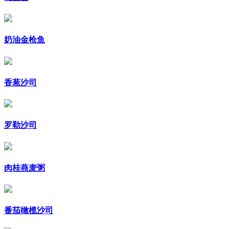
奶油金枪鱼
香葱沙司
罗勒沙司
肉桂燕麦粥
番茄橄榄沙司