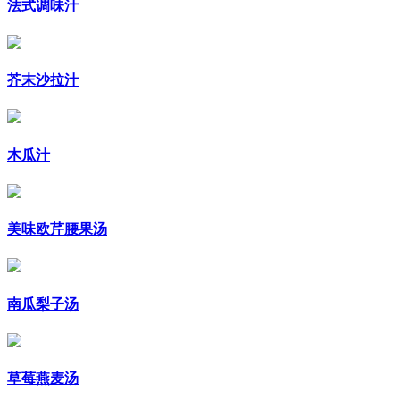
法式调味汁
芥末沙拉汁
木瓜汁
美味欧芹腰果汤
南瓜梨子汤
草莓燕麦汤