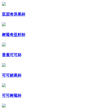
双层奇异果杯
树莓奇亚籽杯
香蕉可可杯
可可鲜果杯
可可树莓杯