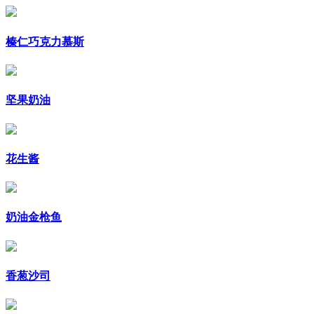
榛仁巧克力慕斯
坚果奶油
花生酱
奶油金枪鱼
香葱沙司