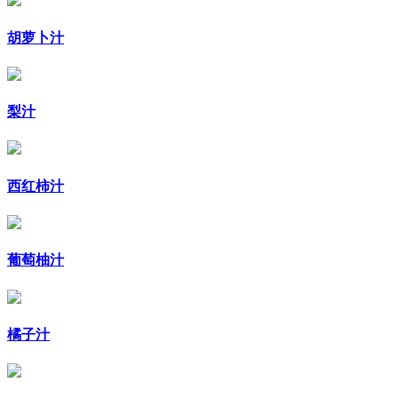
胡萝卜汁
梨汁
西红柿汁
葡萄柚汁
橘子汁