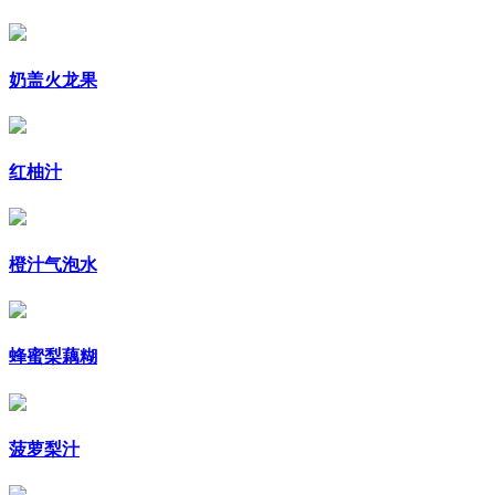
奶盖火龙果
红柚汁
橙汁气泡水
蜂蜜梨藕糊
菠萝梨汁