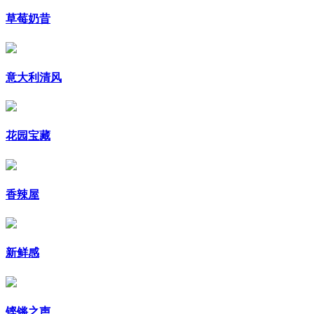
草莓奶昔
意大利清风
花园宝藏
香辣屋
新鲜感
铿锵之声