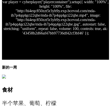
var player = cyberplayer("playercontainer").setup({ width: "100%",
height: "100%", file:
"http://hi4eqc850zzt5r3yh9y.exp.bcevod.com/mda-
ih7p4qq4gci22qhe/mda-ih7p4qq4gci22qhe.mp4", image:
"http://hi4eqc850zzt5r3yh9y.exp.bcevod.com/mda-
ih7p4qq4gci22qhe/mda-ih7p4qq4gci22qhe.jpg", autostart: false,
stretching: "uniform", repeat: false, volume: 100, controls: true, ak:
'43458b2d66af47bb97736df42cf3bf46' });
新的一周
食材
半个苹果、葡萄、柠檬