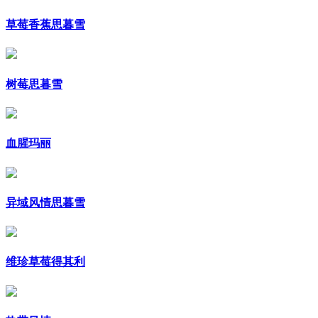
草莓香蕉思暮雪
树莓思暮雪
血腥玛丽
异域风情思暮雪
维珍草莓得其利