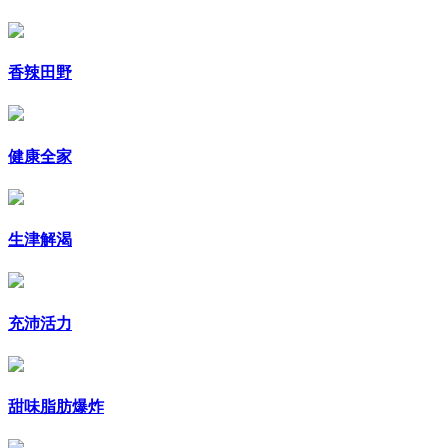
香辣田野
健康全家
生津解渴
充沛活力
甜味脂肪爆炸