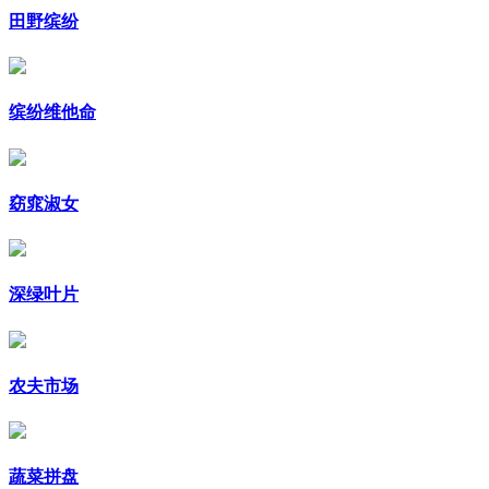
田野缤纷
缤纷维他命
窈窕淑女
深绿叶片
农夫市场
蔬菜拼盘