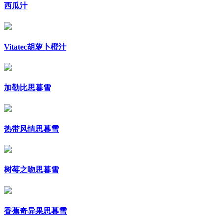
西瓜汁
Vitatec胡萝卜橙汁
加勒比思暮雪
热带风情思暮雪
树莓之吻思暮雪
香蕉奇异果思暮雪