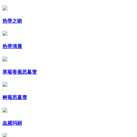
热带之吻
热带清晨
草莓香蕉思暮雪
树莓思暮雪
血腥玛丽