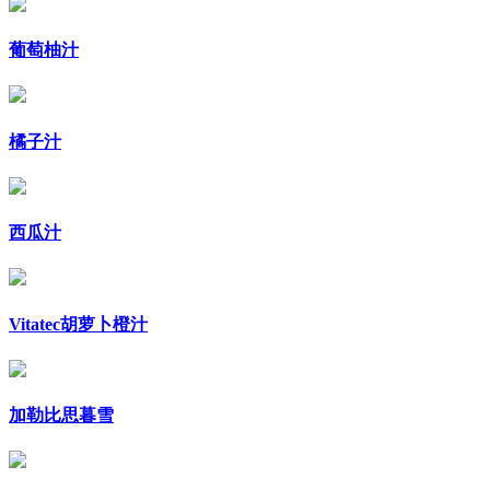
葡萄柚汁
橘子汁
西瓜汁
Vitatec胡萝卜橙汁
加勒比思暮雪