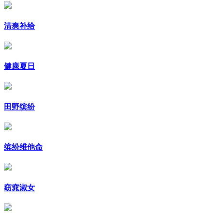
清爽补给
健康夏日
田野缤纷
缤纷维他命
窈窕淑女