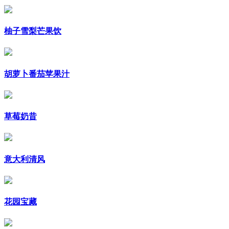
柚子雪梨芒果饮
胡萝卜番茄苹果汁
草莓奶昔
意大利清风
花园宝藏