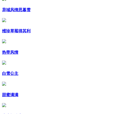
异域风情思暮雪
维珍草莓得其利
热带风情
白雪公主
甜蜜满满