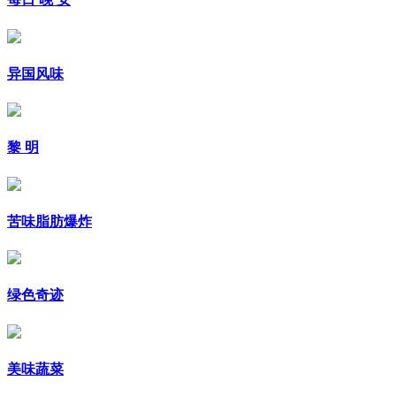
异国风味
黎 明
苦味脂肪爆炸
绿色奇迹
美味蔬菜