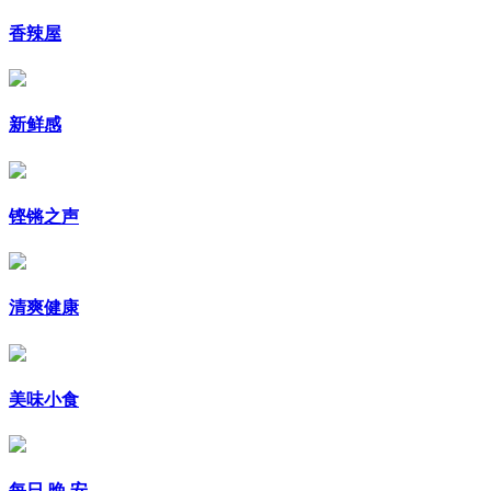
香辣屋
新鲜感
铿锵之声
清爽健康
美味小食
每日 晚 安