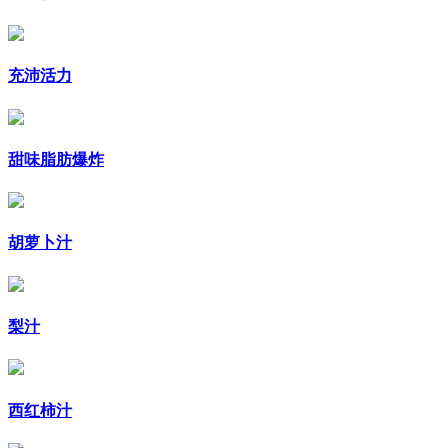
充沛活力
甜味脂肪爆炸
胡萝卜汁
梨汁
西红柿汁