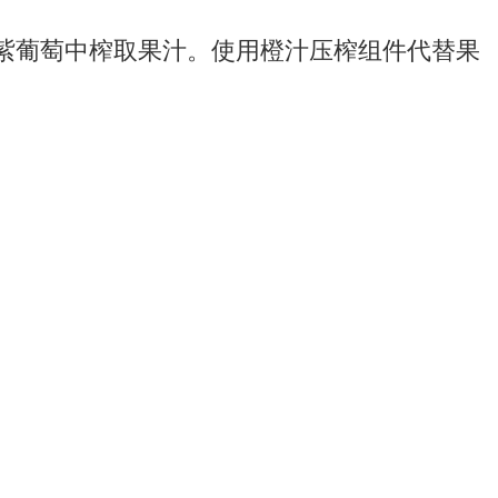
紫葡萄中榨取果汁。使用橙汁压榨组件代替果