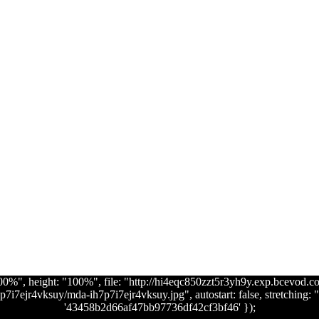
"100%", height: "100%", file: "http://hi4eqc850zzt5r3yh9y.exp.bcevo
ejr4vksuy/mda-ih7p7i7ejr4vksuy.jpg", autostart: false, stretching: "un
'43458b2d66af47bb97736df42cf3bf46' });