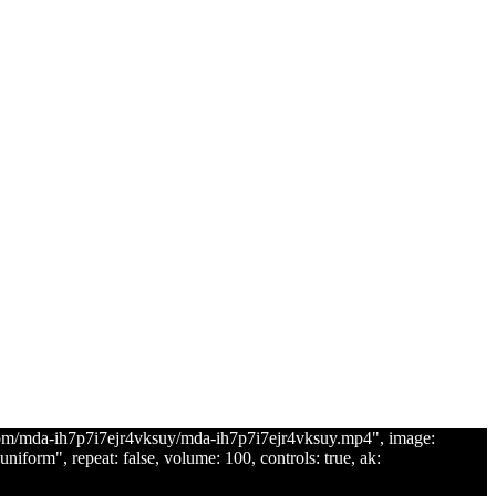
d.com/mda-ih7p7i7ejr4vksuy/mda-ih7p7i7ejr4vksuy.mp4", image:
iform", repeat: false, volume: 100, controls: true, ak: