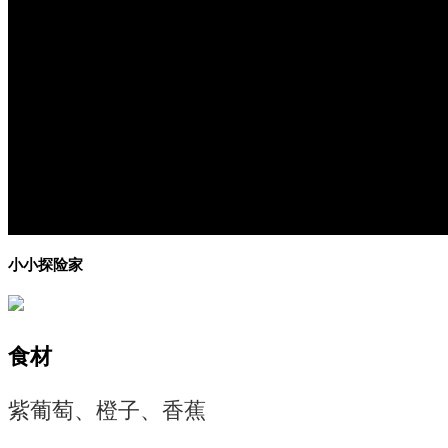
小小探险家
食材
紫葡萄、橙子、香蕉