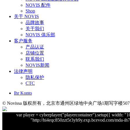
NOVIS 配件
Shop
关于 NOVIS
品牌故事
关于我们
NOVIS 俱乐部
客户服务
产品认证
店铺位置
联系我们
NOVIS新闻
法律声明
隐私保护
CTC
Ihr Konto
© Novissa 版权所有，北京市通州区绿地中央广场1期写字楼507
var player = cyberplayer("playercontainer").setup({ width: 
"http://hi4eqc850zzt5r3yh9y.exp.bcevod.com/mda-ih7p7i7